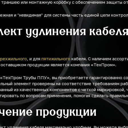
в траншею или монтажную коробку с обеспечением защиты о
ежная и "невидимая" для системы часть единой цепи контрол
лект удлинения кабеля
рехжильного
, и для
пятижильного
кабеля. С наличием ассорт
 Поставщиком продукции является компания «ТехПром».
у «ТехПром Трубы ППУ», вы приобретаете гарантированно с
ельный элемент проверены на соответствие требованиям раб
ранный из качественных компонентов с четкой маркировкой, 
тировать по вопросам применения, помогая сделать правиль
учение продукции
ект удлинения кабеля максимально удобным. Вы можете выб