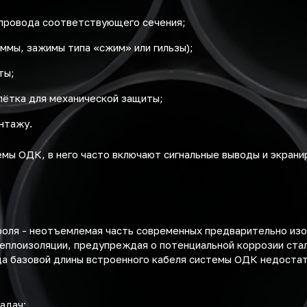
 провода соответствующего сечения;
ммы, зажимы типа «сжим» или гильзы);
ты;
лётка для механической защиты;
нтажу.
емы ОДК, в него часто включают сигнальные выводы и экра
роля - неотъемлемая часть современных предварительно из
теплоизоляции, предупреждая о потенциальной коррозии ста
да базовой длины встроенного кабеля системы ОДК недостат
адач: