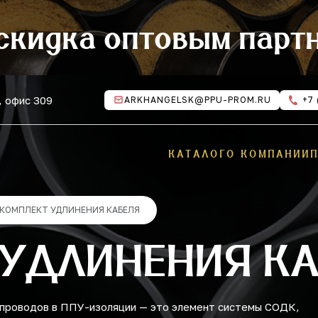
скидка оптовым парт
, офис 309
ARKHANGELSK@PPU-PROM.RU
+7 
КАТАЛОГ
О КОМПАНИИ
КОМПЛЕКТ УДЛИНЕНИЯ КАБЕЛЯ
 УДЛИНЕНИЯ К
опроводов в ППУ-изоляции — это элемент системы СОДК,