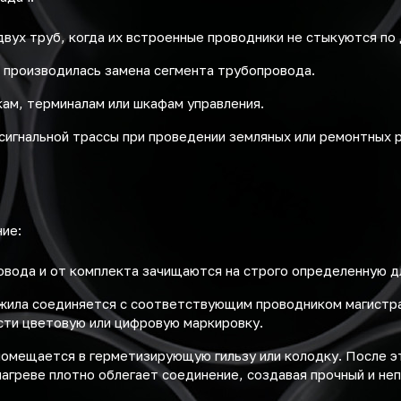
двух труб, когда их встроенные проводники не стыкуются по 
 производилась замена сегмента трубопровода.
ам, терминалам или шкафам управления.
сигнальной трассы при проведении земляных или ремонтных 
ние:
овода и от комплекта зачищаются на строго определенную 
ила соединяется с соответствующим проводником магистра
сти цветовую или цифровую маркировку.
омещается в герметизирующую гильзу или колодку. После эт
агреве плотно облегает соединение, создавая прочный и не