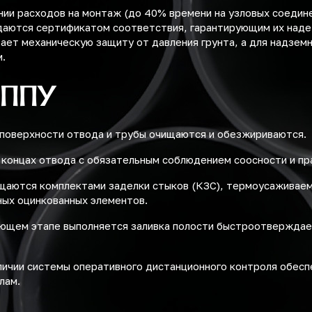
ии расходов на монтаж (до 40% времени на узловых соедине
даются сертификатом соответствия, гарантирующим их наде
ает механическую защиту от давления грунта, а для надземн
.
 ППУ
 поверхности отвода и трубы очищаются и обезжириваются.
 концах отвода с обязательным соблюдением соосности и пр
щаются комплектами заделки стыков (КЗС), термоусаживае
ных оцинкованных элементов.
ающем этапе выполняется заливка полости быстроотвержда
ичии системы оперативного дистанционного контроля обесп
лам.