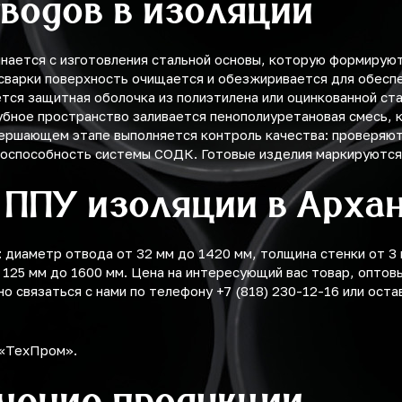
водов в изоляции
нается с изготовления стальной основы, которую формируют
 сварки поверхность очищается и обезжиривается для обесп
ется защитная оболочка из полиэтилена или оцинкованной с
бное пространство заливается пенополиуретановая смесь, 
вершающем этапе выполняется контроль качества: проверяют
тоспособность системы СОДК. Готовые изделия маркируются 
 ППУ изоляции в Арха
диаметр отвода от 32 мм до 1420 мм, толщина стенки от 3 мм
125 мм до 1600 мм. Цена на интересующий вас товар, оптовы
 связаться с нами по телефону +7 (818) 230-12-16 или оста
 «ТехПром».
учение продукции