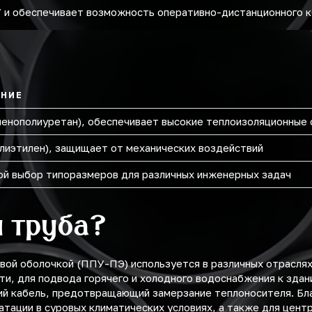
У и обеспечивает возможность оперативно-дистанционного 
ЕНИЕ
енополиуретан), обеспечивает высокие теплоизоляционные 
лиэтилен), защищает от механических воздействий
й выбор типоразмеров для различных инженерных задач
я труба?
вой оболочкой (ППУ-ПЭ) используется в различных отраслях
и, для подвода горячего и холодного водоснабжения к здан
й кабель, предотвращающий замерзание теплоносителя. Бла
атации в суровых климатических условиях, а также для цент