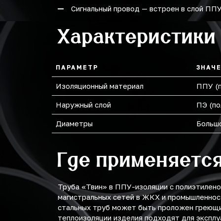
Сигнальный провод — встроен в слой ПП
Характеристики
ПАРАМЕТР
ЗНАЧ
Изоляционный материал
ППУ (п
Наружный слой
ПЭ (по
Диаметры
Большо
Где применяетс
Труба «Твин» в ППУ-изоляции с полиэтилено
магистральных сетей в ЖКХ и промышленност
стальных труб может быть проложен греющи
теплоизоляции изделия подходят для эксплу