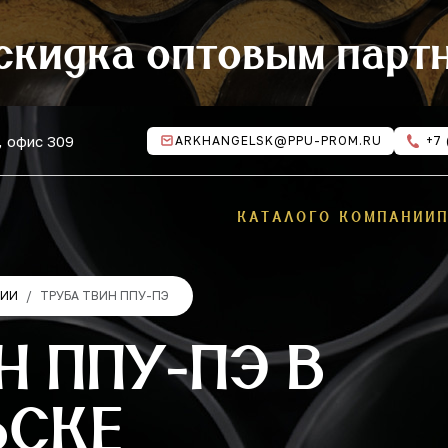
скидка оптовым парт
, офис 309
ARKHANGELSK@PPU-PROM.RU
+7 
КАТАЛОГ
О КОМПАНИИ
ЦИИ
ТРУБА ТВИН ППУ-ПЭ
Н ППУ-ПЭ В
ЬСКЕ