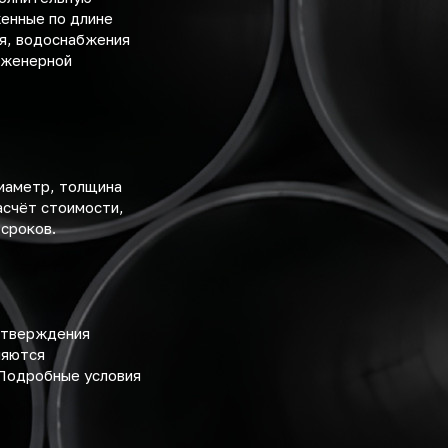
енные по длине
ия, водоснабжения
инженерной
диаметр, толщина
асчёт стоимости,
 сроков.
дтверждения
ляются
 Подробные условия