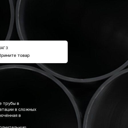
АГ 3
Примите товар
е трубы в
атации в сложных
лючённая в
полнительную