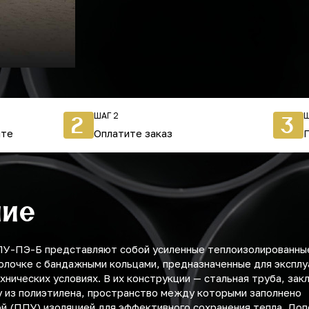
ШАГ 2
Ш
2
3
йте
Оплатите заказ
ние
У-ПЭ-Б представляют собой усиленные теплоизолированны
олочке с бандажными кольцами, предназначенные для эксплу
хнических условиях. В их конструкции — стальная труба, зак
 из полиэтилена, пространство между которыми заполнено
й (ППУ) изоляцией для эффективного сохранения тепла. До