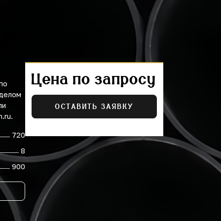
Цена по запросу
по
тделом
ли
ОСТАВИТЬ ЗАЯВКУ
.ru.
720
8
900