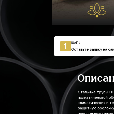
ШАГ 1
1
Оставьте заявку на са
Описа
Стальные трубы ПП
полиэтиленовой об
климатических и те
защитную оболочку
пенополиуретаново