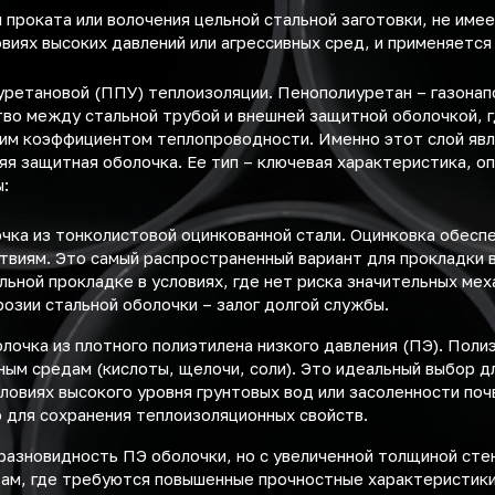
проката или волочения цельной стальной заготовки, не име
виях высоких давлений или агрессивных сред, и применяется
иуретановой (ППУ) теплоизоляции. Пенополиуретан – газонап
тво между стальной трубой и внешней защитной оболочкой, г
ким коэффициентом теплопроводности. Именно этот слой явл
я защитная оболочка. Ее тип – ключевая характеристика, 
ы:
очка из тонколистовой оцинкованной стали. Оцинковка обесп
виям. Это самый распространенный вариант для прокладки в
льной прокладке в условиях, где нет риска значительных ме
озии стальной оболочки – залог долгой службы.
олочка из плотного полиэтилена низкого давления (ПЭ). По
вным средам (кислоты, щелочи, соли). Это идеальный выбор 
словиях высокого уровня грунтовых вод или засоленности по
 для сохранения теплоизоляционных свойств.
 разновидность ПЭ оболочки, но с увеличенной толщиной стен
там, где требуются повышенные прочностные характеристик