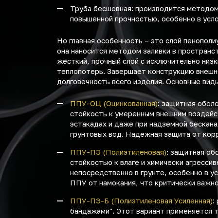
Труба бесшовная: производится методом 
повышенной прочностью, особенно в усло
Но главная особенность – это слой пенопол
она наносится методом заливки в пространс
жесткий, прочный слой с исключительно низ
теплопотерь. Завершает конструкцию внешня
долговечность всего изделия. Основные вид
ППУ-ОЦ (Оцинкованная)
: защитная обол
стойкость к умеренным внешним воздейст
эстакадах и даже при надземной бескана
грунтовых вод. Надежная защита от корр
ППУ-ПЭ (Полиэтиленовая)
: защитная об
стойкостью к влаге и химически агресси
непосредственно в грунте, особенно в у
ППУ от намокания, что критически важно
ППУ-ПЭ-Б (Полиэтиленовая Усиленная)
:
бандажами". Этот вариант применяется 