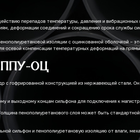
ействию перепадов температуры, давления и вибрационных 
ям, деформации соединений и сокращению срока службы сис
енополиуретановой изоляции с оцинкованной оболочкой – эт
ля осевой компенсации температурных деформаций на прямы
 ППУ-ОЦ
р с гофрированной конструкцией из нержавеющей стали. Он 
му и выходному концам сильфона для подключения к магистр
олщина пенополиуретанового слоя может быть стандартной (т
ьной сильфон и пенополиуретановую изоляцию от влаги, мех