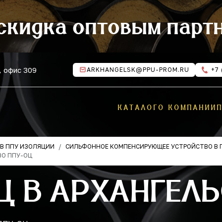
скидка оптовым парт
, офис 309
ARKHANGELSK@PPU-PROM.RU
+7 
КАТАЛОГ
О КОМПАНИИ
В ППУ ИЗОЛЯЦИИ
СИЛЬФОННОЕ КОМПЕНСИРУЮЩЕЕ УСТРОЙСТВО В 
О ППУ-ОЦ
Ц В АРХАНГЕЛ