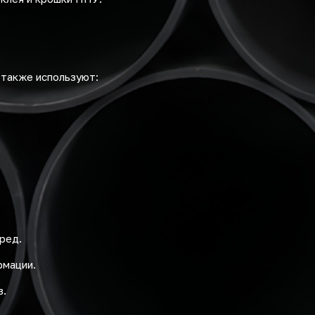
 также используют:
ред.
рмации.
в.