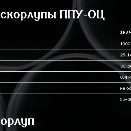
 скорлупы ППУ-ОЦ
ЗНА
1000
25-1
30-6
0,4 
не б
55–6
корлуп