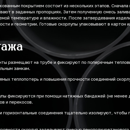
кованным покрытием состоит из нескольких этапов. Сначала
ивают в заданных пропорциях. Затем полученную смесь залив
емой температуре и влажности. После затвердевания издели
ости и геометрии. Готовые скорлупы упаковывают в картон и
тажа
нты размещают на трубе и фиксируют по поперечным теплов
льным замкам.
ямых теплопотерь и повышения прочности соединений скор
упы фиксируются при помощи натяжных бандажей (не менее д
ов и перекосов.
 и горизонтальные соединения тщательно изолируют, чтобы 
ровности скорлуп заделывают смесью пенополиуретанового 