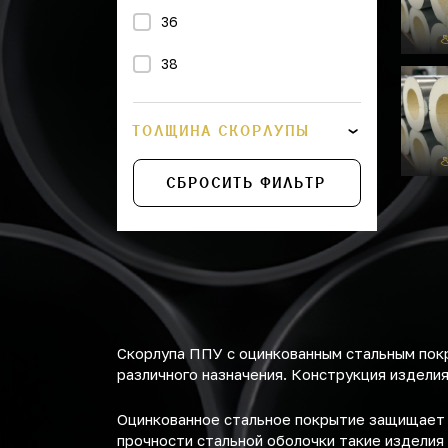
36
38
43
ТОЛЩИНА СКОРЛУПЫ
45
СБРОСИТЬ ФИЛЬТР
48
57
76
89
Скорлупа ППУ с оцинкованным стальным пок
114
различного назначения. Конструкция изделия
133
Оцинкованное стальное покрытие защищает с
прочности стальной оболочки такие изделия
159