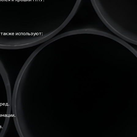
 также используют:
ред.
рмации.
в.