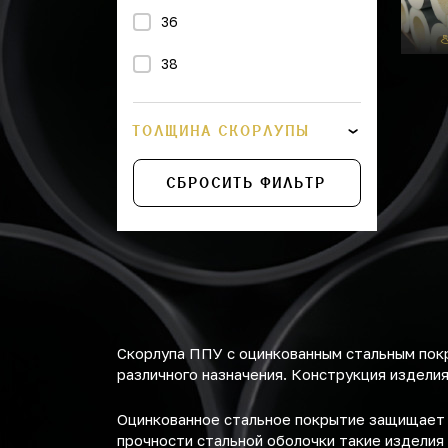
36
38
43
ТОЛЩИНА СКОРЛУПЫ
45
СБРОСИТЬ ФИЛЬТР
57
76
89
108
Скорлупа ППУ с оцинкованным стальным пок
114
различного назначения. Конструкция изделия
133
Оцинкованное стальное покрытие защищает с
прочности стальной оболочки такие изделия
159