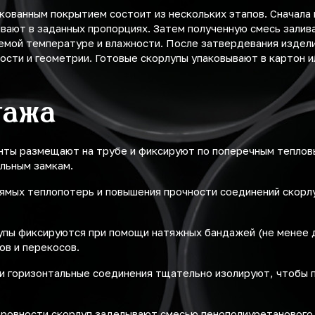
кованным покрытием состоит из нескольких этапов. Сначала
ивают в заданных пропорциях. Затем полученную смесь залив
емой температуре и влажности. После затвердевания издели
ости и геометрии. Готовые скорлупы упаковывают в картон и
тажа
нты размещают на трубе и фиксируют по поперечным теплов
льным замкам.
ямых теплопотерь и повышения прочности соединений скор
упы фиксируются при помощи натяжных бандажей (не менее д
ов и перекосов.
 и горизонтальные соединения тщательно изолируют, чтобы 
ровности скорлуп заделывают смесью пенополиуретанового 