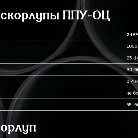
 скорлупы ППУ-ОЦ
ЗНА
1000
25-1
30-6
0,4 
не б
55–6
корлуп