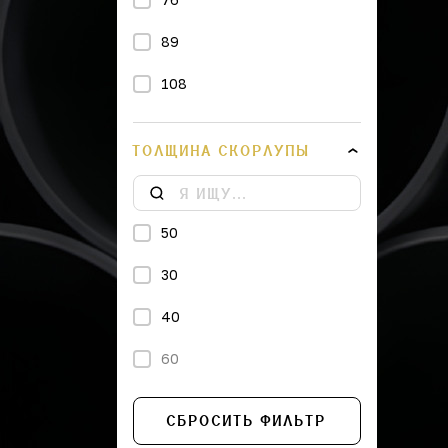
89
108
114
ТОЛЩИНА СКОРЛУПЫ
133
219
50
273
30
25
40
32
60
36
38
СБРОСИТЬ ФИЛЬТР