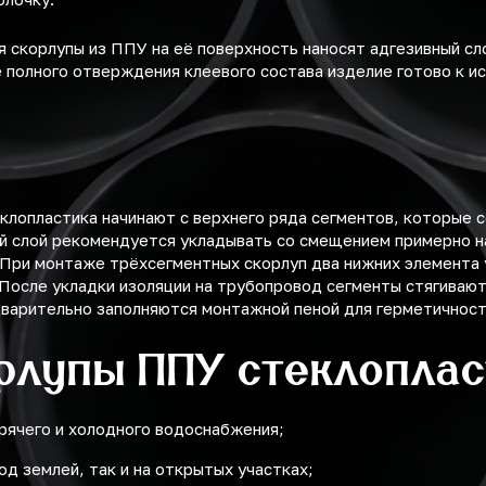
 скорлупы из ППУ на её поверхность наносят адгезивный сл
 полного отверждения клеевого состава изделие готово к ис
клопластика начинают с верхнего ряда сегментов, которые 
й слой рекомендуется укладывать со смещением примерно на
При монтаже трёхсегментных скорлуп два нижних элемента 
 После укладки изоляции на трубопровод сегменты стягиваю
дварительно заполняются монтажной пеной для герметичност
рлупы ППУ стеклоплас
рячего и холодного водоснабжения;
од землей, так и на открытых участках;