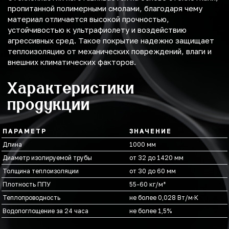
пропитанной полимерными смолами, благодаря чему
материал отличается высокой прочностью,
устойчивостью к ультрафиолету и воздействию
агрессивных сред. Такое покрытие надежно защищает
теплоизоляцию от механических повреждений, влаги и
внешних климатических факторов.
Характеристики
продукции
ПАРАМЕТР
ЗНАЧЕНИЕ
Длина
1000 мм
Диаметр изолируемой трубы
от 32 до 1420 мм
Толщина теплоизоляции
от 30 до 60 мм
Плотность ППУ
55-60 кг/м³
Теплопроводность
не более 0,028 Вт/м·К
Водопоглощение за 24 часа
не более 1,5%