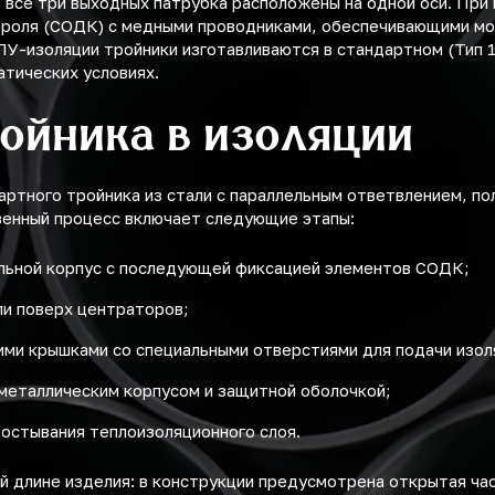
 все три выходных патрубка расположены на одной оси. Пр
троля (СОДК) с медными проводниками, обеспечивающими мо
-изоляции тройники изготавливаются в стандартном (Тип 1) 
атических условиях.
ройника в изоляции
артного тройника из стали с параллельным ответвлением, п
венный процесс включает следующие этапы:
льной корпус с последующей фиксацией элементов СОДК;
ли поверх центраторов;
ими крышками со специальными отверстиями для подачи изол
 металлическим корпусом и защитной оболочкой;
остывания теплоизоляционного слоя.
ей длине изделия: в конструкции предусмотрена открытая ча