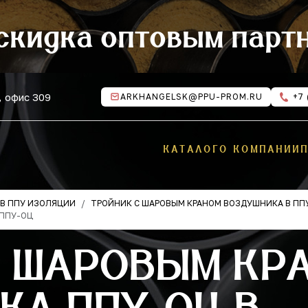
скидка оптовым парт
, офис 309
ARKHANGELSK@PPU-PROM.RU
+7 
КАТАЛОГ
О КОМПАНИИ
В ППУ ИЗОЛЯЦИИ
ТРОЙНИК С ШАРОВЫМ КРАНОМ ВОЗДУШНИКА В ПП
 ППУ-ОЦ
С ШАРОВЫМ КР
КА ППУ-ОЦ В