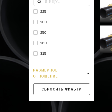
225
200
250
280
315
355
РАЗМЕРНОЕ
400
ОТНОШЕНИЕ
450
СБРОСИТЬ ФИЛЬТР
500
560