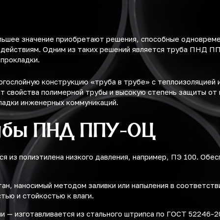
льшее значение приобретают решения, способные одноврем
здействиям. Одним из таких решений является труба ПНД П
 прокладки.
ослойную конструкцию «труба в трубе» с теплоизоляцией и
т свойства полимерной трубы и высокую степень защиты от 
ладки инженерных коммуникаций.
убы ПНД ППУ-ОЦ
ся из полиэтилена низкого давления, например, ПЭ 100. Обе
ан, наносимый методом заливки или напыления в соответств
ью и стойкостью к влаги.
ли — изготавливается из стального штрипса по ГОСТ 52246-