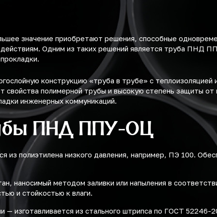
льшее значение приобретают решения, способные одноврем
здействиям. Одним из таких решений является труба ПНД П
 прокладки.
ослойную конструкцию «труба в трубе» с теплоизоляцией и
т свойства полимерной трубы и высокую степень защиты от 
ладки инженерных коммуникаций.
убы ПНД ППУ-ОЦ
ся из полиэтилена низкого давления, например, ПЭ 100. Обе
ан, наносимый методом заливки или напыления в соответств
ью и стойкостью к влаги.
ли — изготавливается из стального штрипса по ГОСТ 52246-