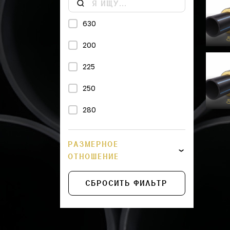
630
200
225
250
280
315
РАЗМЕРНОЕ
355
ОТНОШЕНИЕ
400
СБРОСИТЬ ФИЛЬТР
450
500