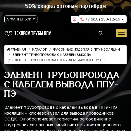
50% скидка оптовым партнёрам
АРХАНГЕЛЬСК
+7 (818) 230-12-16
ГЛАВНАЯ
КАТАЛОГ
ФАСОННЫЕ ИЗДЕЛИЯ В ППУ ИЗОЛЯЦИИ
ЭЛЕМЕНТ ТРУБОПРОВОДА С КАБЕЛЕМ ВЫХОДА
ЭЛЕМЕНТ ТРУБОПРОВОДА С КАБЕЛЕМ ВЫВОДА ППУ-ПЭ
ЭЛЕМЕНТ ТРУБОПРОВОДА
С КАБЕЛЕМ ВЫВОДА ППУ-
ПЭ
Элемент трубопровода с кабелем вывода в ППУ-ПЭ
изоляции – ключевой узел для вывода проводников
СОДК. Он обеспечивает герметичное соединение
внутренних сигнальных линий системы дистанционного
контроля, проложенных в пенополиуретановой изоляции