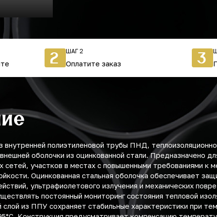
ШАГ 2
Ш
2
3
йте
Оплатите заказ
ние
з внутренней полиэтиленовой трубы ПНД, теплоизоляционног
 внешней оболочки из оцинкованной стали. Предназначено д
х сетей, участков в местах с повышенными требованиями к 
ойкости. Оцинкованная стальная оболочка обеспечивает защ
йствий, ультрафиолетового излучения и механических повре
ществлять постоянный мониторинг состояния тепловой изоля
 слой из ППУ сохраняет стабильные характеристики при те
95°C. Конструкция предусматривает компенсацию температу