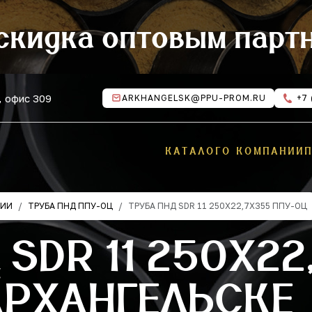
скидка оптовым парт
, офис 309
ARKHANGELSK@PPU-PROM.RU
+7 
КАТАЛОГ
О КОМПАНИИ
ЦИИ
ТРУБА ПНД ППУ-ОЦ
ТРУБА ПНД SDR 11 250Х22,7Х355 ППУ-ОЦ
 SDR 11 250Х22
АРХАНГЕЛЬСКЕ