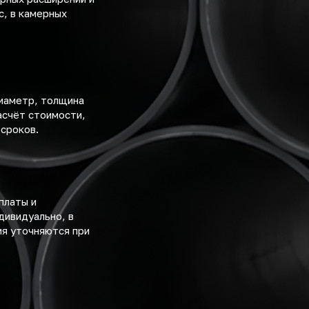
с, в камерных
диаметр, толщина
асчёт стоимости,
 сроков.
платы и
дивидуально, в
ия уточняются при