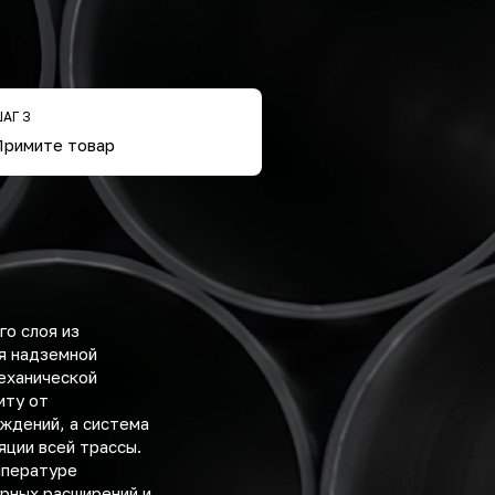
АГ 3
Примите товар
о слоя из
ля надземной
механической
иту от
ждений, а система
ции всей трассы.
мпературе
рных расширений и