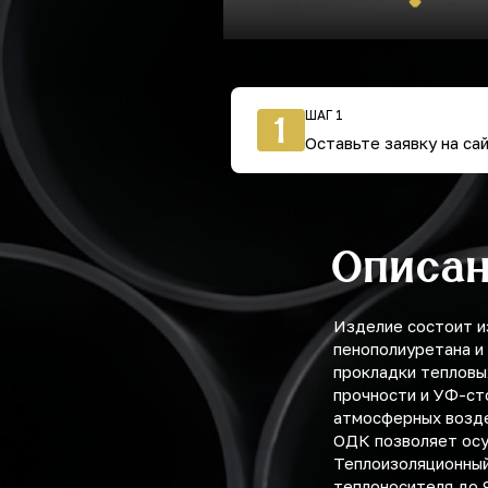
ШАГ 1
1
Оставьте заявку на са
Описа
Изделие состоит и
пенополиуретана и
прокладки тепловы
прочности и УФ-ст
атмосферных возде
ОДК позволяет осу
Теплоизоляционный
теплоносителя до 