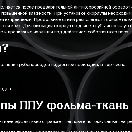
полняется после предварительной антикоррозийной обработ
 и повышенной влажности. При установке скорлупы необходи
ном направлении. Продольные стыки располагают горизонталь
 нижних. Для фиксации скорлуп по длине трубы используют
 и провисание изоляции под действием собственного веса.
я?
оляции трубопроводов надземной прокладки, в том числе:
водов.
упы ППУ фольма-ткань
а-ткань эффективно отражает тепловые потоки, снижая нагр