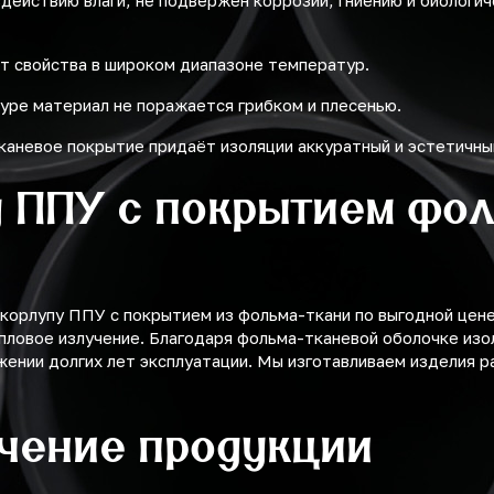
здействию влаги, не подвержен коррозии, гниению и биологи
т свойства в широком диапазоне температур.
уре материал не поражается грибком и плесенью.
каневое покрытие придаёт изоляции аккуратный и эстетичны
 ППУ с покрытием фол
орлупу ППУ с покрытием из фольма-ткани по выгодной цене 
пловое излучение. Благодаря фольма-тканевой оболочке изо
жении долгих лет эксплуатации. Мы изготавливаем изделия р
учение продукции