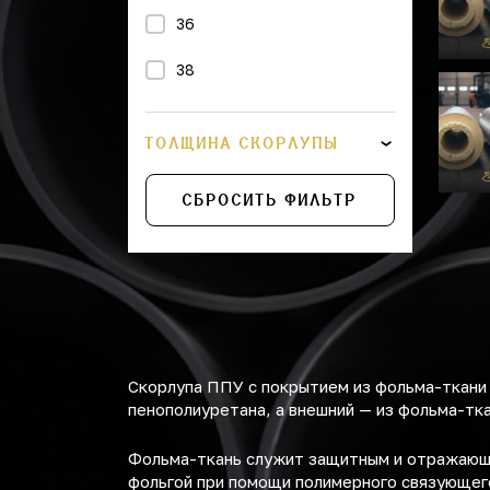
36
38
43
ТОЛЩИНА СКОРЛУПЫ
45
СБРОСИТЬ ФИЛЬТР
48
57
76
89
Скорлупа ППУ с покрытием из фольма-ткани 
108
пенополиуретана, а внешний — из фольма-тка
114
Фольма-ткань служит защитным и отражающи
фольгой при помощи полимерного связующего
159