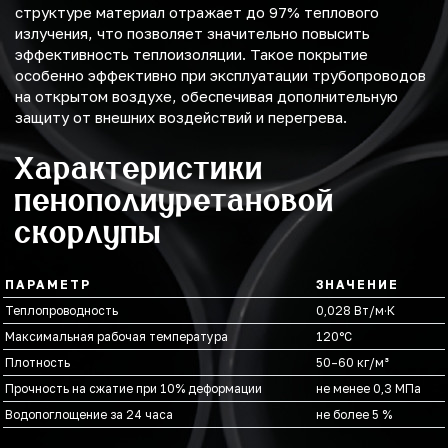
структуре материал отражает до 97% теплового
излучения, что позволяет значительно повысить
эффективность теплоизоляции. Такое покрытие
особенно эффективно при эксплуатации трубопроводов
на открытом воздухе, обеспечивая дополнительную
защиту от внешних воздействий и перегрева.
Характеристики
пенополиуретановой
скорлупы
ПАРАМЕТР
ЗНАЧЕНИЕ
Теплопроводность
0,028 Вт/м·К
Максимальная рабочая температура
120°С
Плотность
50–60 кг/м³
Прочность на сжатие при 10% деформации
не менее 0,3 МПа
Водопоглощение за 24 часа
не более 5 %