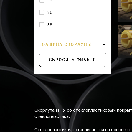
36
38
43
ТОЛЩИНА СКОРЛУПЫ
45
СБРОСИТЬ ФИЛЬТР
48
57
76
89
Скорлупа ППУ со стеклопластиковым покрыти
108
стеклопластика.
114
Стеклопластик изготавливается на основе с