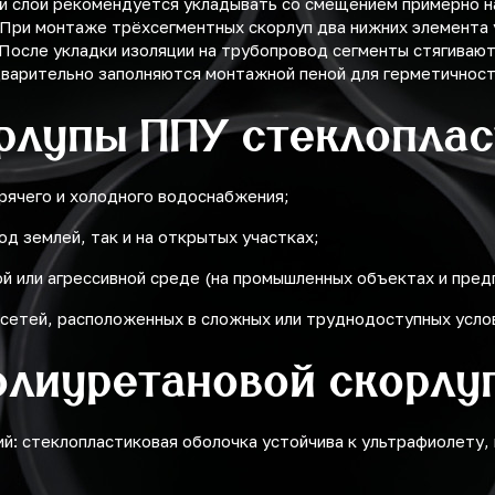
й слой рекомендуется укладывать со смещением примерно на
При монтаже трёхсегментных скорлуп два нижних элемента 
 После укладки изоляции на трубопровод сегменты стягиваю
дварительно заполняются монтажной пеной для герметичност
рлупы ППУ стеклоплас
рячего и холодного водоснабжения;
од землей, так и на открытых участках;
й или агрессивной среде (на промышленных объектах и пред
сетей, расположенных в сложных или труднодоступных усло
олиуретановой скорлу
й: стеклопластиковая оболочка устойчива к ультрафиолету,