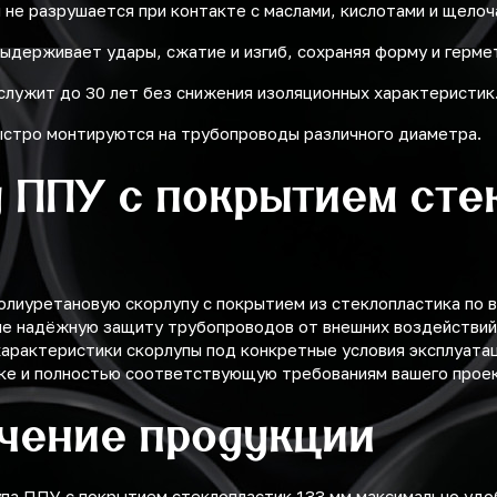
 не разрушается при контакте с маслами, кислотами и щелоч
ыдерживает удары, сжатие и изгиб, сохраняя форму и герме
служит до 30 лет без снижения изоляционных характеристик
быстро монтируются на трубопроводы различного диаметра.
 ППУ с покрытием сте
лиуретановую скорлупу с покрытием из стеклопластика по 
е надёжную защиту трубопроводов от внешних воздействий,
арактеристики скорлупы под конкретные условия эксплуатац
вке и полностью соответствующую требованиям вашего проек
учение продукции
упа ППУ с покрытием стеклопластик 133 мм максимально уд