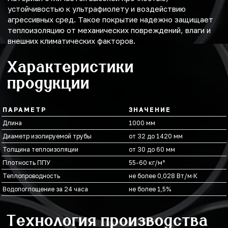
устойчивостью к ультрафиолету и воздействию
агрессивных сред. Такое покрытие надежно защищает
теплоизоляцию от механических повреждений, влаги и
внешних климатических факторов.
Характеристики
продукции
ПАРАМЕТР
ЗНАЧЕНИЕ
Длина
1000 мм
Диаметр изолируемой трубы
от 32 до 1420 мм
Толщина теплоизоляции
от 30 до 60 мм
Плотность ППУ
55-60 кг/м³
Теплопроводность
не более 0,028 Вт/м·К
Водопоглощение за 24 часа
не более 1,5%
Технология производства