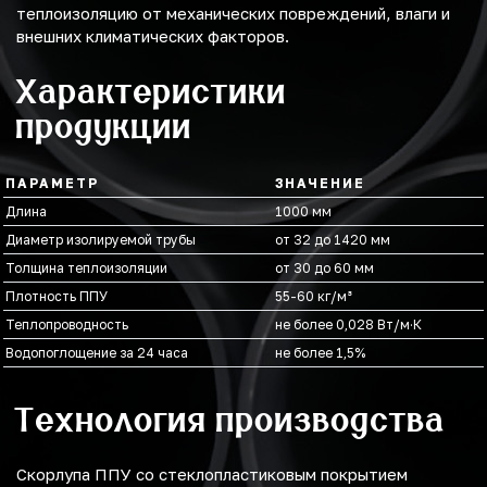
теплоизоляцию от механических повреждений, влаги и
внешних климатических факторов.
Характеристики
продукции
ПАРАМЕТР
ЗНАЧЕНИЕ
Длина
1000 мм
Диаметр изолируемой трубы
от 32 до 1420 мм
Толщина теплоизоляции
от 30 до 60 мм
Плотность ППУ
55-60 кг/м³
Теплопроводность
не более 0,028 Вт/м·К
Водопоглощение за 24 часа
не более 1,5%
Технология производства
Скорлупа ППУ со стеклопластиковым покрытием