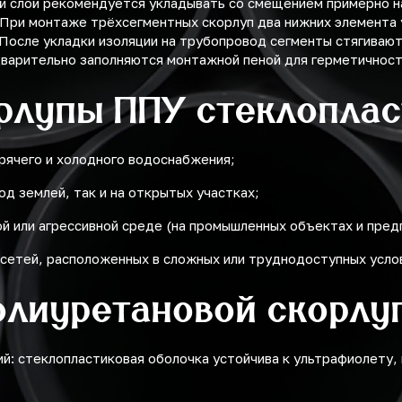
й слой рекомендуется укладывать со смещением примерно на
При монтаже трёхсегментных скорлуп два нижних элемента 
 После укладки изоляции на трубопровод сегменты стягиваю
дварительно заполняются монтажной пеной для герметичност
рлупы ППУ стеклоплас
рячего и холодного водоснабжения;
од землей, так и на открытых участках;
й или агрессивной среде (на промышленных объектах и пред
сетей, расположенных в сложных или труднодоступных усло
олиуретановой скорлу
й: стеклопластиковая оболочка устойчива к ультрафиолету,