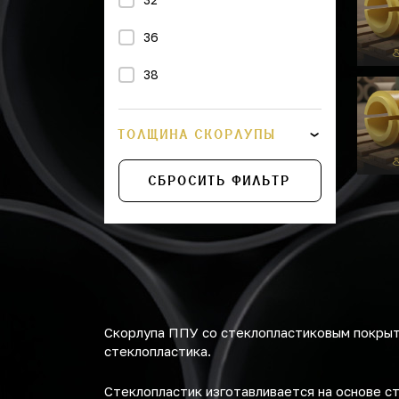
36
38
43
ТОЛЩИНА СКОРЛУПЫ
45
СБРОСИТЬ ФИЛЬТР
48
57
76
108
Скорлупа ППУ со стеклопластиковым покрыти
114
стеклопластика.
133
Стеклопластик изготавливается на основе с