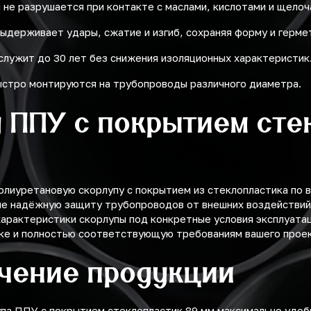
 не разрушается при контакте с маслами, кислотами и щелоч
ыдерживает удары, сжатие и изгиб, сохраняя форму и герме
служит до 30 лет без снижения изоляционных характеристик
быстро монтируются на трубопроводы различного диаметра.
 ППУ с покрытием сте
лиуретановую скорлупу с покрытием из стеклопластика по 
е надёжную защиту трубопроводов от внешних воздействий,
арактеристики скорлупы под конкретные условия эксплуатац
вке и полностью соответствующую требованиям вашего проек
учение продукции
упа ППУ с покрытием стеклопластик 89 мм максимально удо