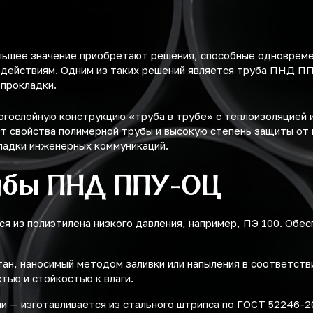
льшее значение приобретают решения, способные одноврем
здействиям. Одним из таких решений является труба ПНД П
 прокладки.
ослойную конструкцию «труба в трубе» с теплоизоляцией и
т свойства полимерной трубы и высокую степень защиты от 
ладки инженерных коммуникаций.
убы ПНД ППУ-ОЦ
ся из полиэтилена низкого давления, например, ПЭ 100. Обе
ан, наносимый методом заливки или напыления в соответств
ью и стойкостью к влаги.
ли — изготавливается из стального штрипса по ГОСТ 52246-