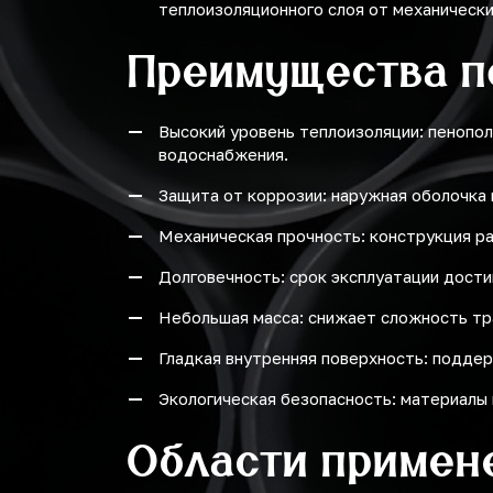
теплоизоляционного слоя от механическ
23.7
Преимущества п
25.4
26.1
Высокий уровень теплоизоляции: пенопол
водоснабжения.
26.7
Защита от коррозии: наружная оболочка 
28.6
Механическая прочность: конструкция ра
29.4
Долговечность: срок эксплуатации достиг
29.7
Небольшая масса: снижает сложность тр
32.2
Гладкая внутренняя поверхность: поддер
33.1
Экологическая безопасность: материалы 
36.6
Области примен
36.8