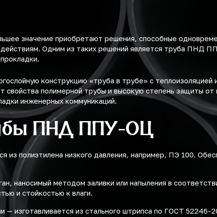
льшее значение приобретают решения, способные одноврем
здействиям. Одним из таких решений является труба ПНД П
 прокладки.
ослойную конструкцию «труба в трубе» с теплоизоляцией и
т свойства полимерной трубы и высокую степень защиты от 
ладки инженерных коммуникаций.
убы ПНД ППУ-ОЦ
ся из полиэтилена низкого давления, например, ПЭ 100. Обе
ан, наносимый методом заливки или напыления в соответств
ью и стойкостью к влаги.
ли — изготавливается из стального штрипса по ГОСТ 52246-