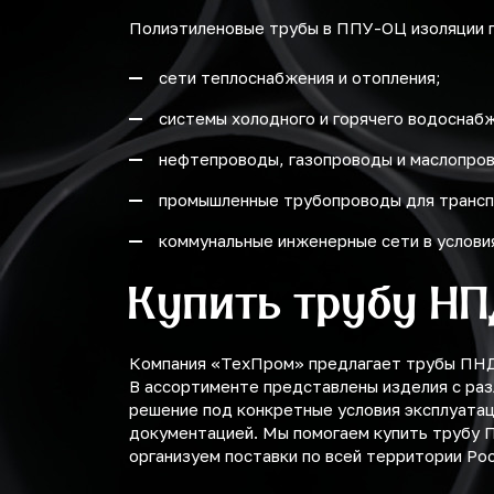
Полиэтиленовые трубы в ППУ-ОЦ изоляции п
40.9
сети теплоснабжения и отопления;
45.4
системы холодного и горячего водоснаб
6.6
нефтепроводы, газопроводы и маслопро
7.4
промышленные трубопроводы для трансп
8.1
коммунальные инженерные сети в услови
8.3
Купить трубу Н
9.2
9.5
Компания «ТехПром» предлагает трубы ПНД 
В ассортименте представлены изделия с ра
решение под конкретные условия эксплуата
документацией. Мы помогаем купить трубу 
организуем поставки по всей территории Рос