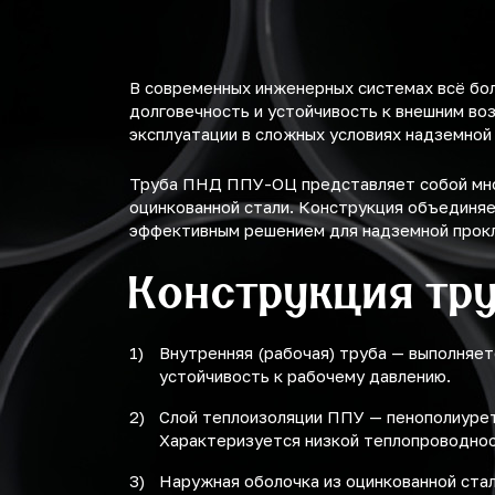
14.7
14.8
В современных инженерных системах всё бо
16.4
долговечность и устойчивость к внешним во
эксплуатации в сложных условиях надземной
16.6
Труба ПНД ППУ-ОЦ представляет собой мног
18.2
оцинкованной стали. Конструкция объединяе
эффективным решением для надземной прок
18.4
Конструкция тр
18.7
20.6
Внутренняя (рабочая) труба — выполняет
21.1
устойчивость к рабочему давлению.
Слой теплоизоляции ППУ — пенополиурет
22.7
Характеризуется низкой теплопроводност
23.2
Наружная оболочка из оцинкованной ста