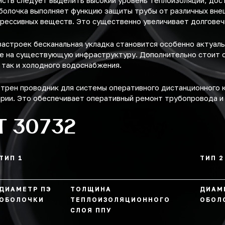
ств следует выделить высокий уровень теплоизоляции, дост
болочка выполняет функцию защиты трубы от различных вне
грессивных веществ. Это существенно увеличивает долговеч
застроек бесканальная укладка становится особенно актуал
ие на существующую инфраструктуру. Дополнительно стоит 
, так и холодного водоснабжения.
отрен проводник для системы оперативного дистанционного 
арии. Это обеспечивает оперативный ремонт трубопровода и
Т 30732
ТИП 1
ТИП 2
ДИАМЕТР ПЭ
ТОЛЩИНА
ДИАМ
ОБОЛОЧКИ
ТЕПЛОИЗОЛЯЦИОННОГО
ОБОЛ
СЛОЯ ППУ