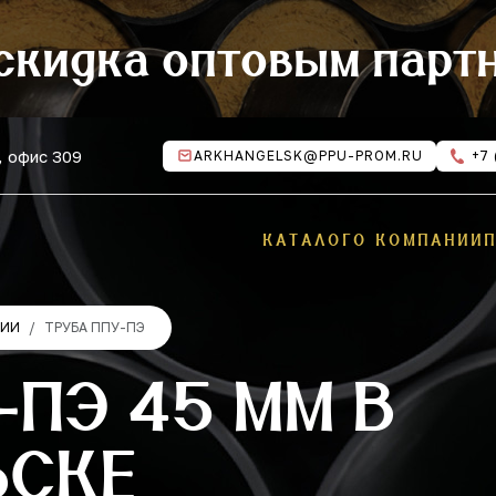
скидка оптовым парт
, офис 309
ARKHANGELSK@PPU-PROM.RU
+7 
КАТАЛОГ
О КОМПАНИИ
ЦИИ
ТРУБА ППУ-ПЭ
-ПЭ 45 ММ В
ЬСКЕ