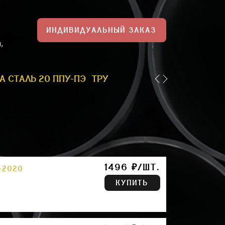
ИНДИВИДУАЛЬНЫЙ ЗАКАЗ
,
А СТАЛЬ 20 ППУ-ПЭ
ТРУБА ППУ-ПЭ 1
ТРУБА 159 П
1496 ₽/ШТ.
-2020
КУПИТЬ