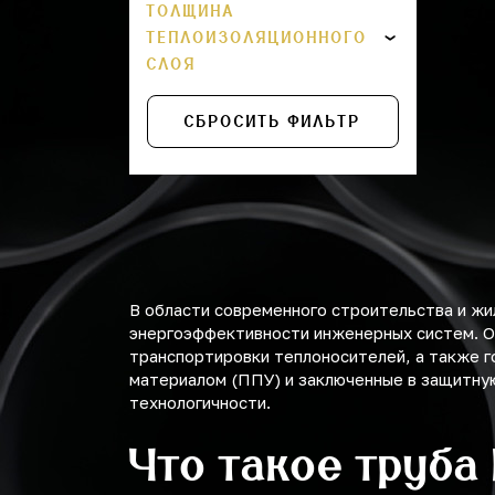
ТОЛЩИНА
ТЕПЛОИЗОЛЯЦИОННОГО
325
СЛОЯ
377
СБРОСИТЬ ФИЛЬТР
426
530
630
720
В области современного строительства и ж
820
энергоэффективности инженерных систем. О
транспортировки теплоносителей, а также г
920
материалом (ППУ) и заключенные в защитную
технологичности.
1020
Что такое труба
1220