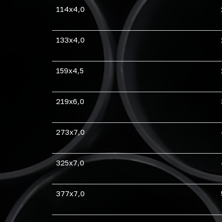
114х4,0
133х4,0
159х4,5
219х6,0
273х7,0
325х7,0
377х7,0