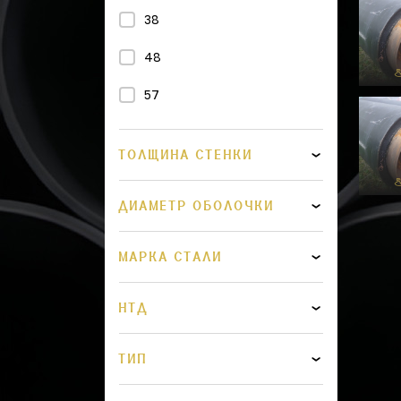
38
48
57
76
ТОЛЩИНА СТЕНКИ
89
ДИАМЕТР ОБОЛОЧКИ
108
114
МАРКА СТАЛИ
133
НТД
159
219
ТИП
273