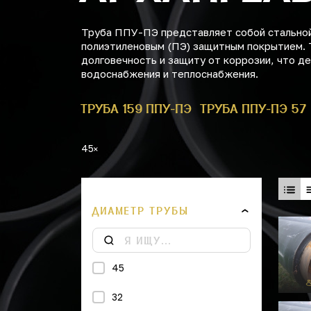
Труба ППУ-ПЭ представляет собой стальной
полиэтиленовым (ПЭ) защитным покрытием. 
долговечность и защиту от коррозии, что 
водоснабжения и теплоснабжения.
БА ППУ-ПЭ 1
ТРУБА 159 ППУ-ПЭ
ТРУБА ППУ-ПЭ 57
45
ДИАМЕТР ТРУБЫ
45
32