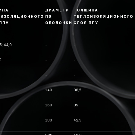
ИНА
ДИАМЕТР
ТОЛЩИНА
ОИЗОЛЯЦИОННОГО
ПЭ
ТЕПЛОИЗОЛЯЦИОННОГО
ППУ
ОБОЛОЧКИ
СЛОЯ ППУ
5; 44,0
-
-
0
-
-
-
-
140
38,5
160
39
180
42,5