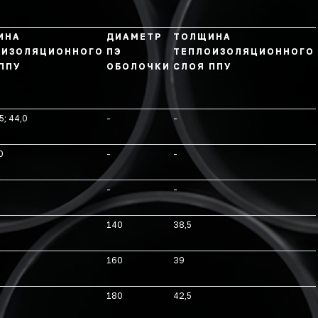
ИНА
ДИАМЕТР
ТОЛЩИНА
ОИЗОЛЯЦИОННОГО
ПЭ
ТЕПЛОИЗОЛЯЦИОННОГО
ППУ
ОБОЛОЧКИ
СЛОЯ ППУ
5; 44,0
-
-
0
-
-
-
-
140
38,5
160
39
180
42,5