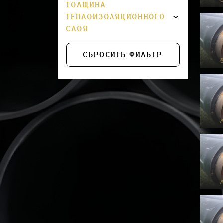
ТОЛЩИНА
ТЕПЛОИЗОЛЯЦИОННОГО
325
СЛОЯ
377
СБРОСИТЬ ФИЛЬТР
426
530
630
720
820
920
1020
1220