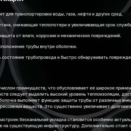
т для транспортировки воды, газа, нефти и других сред.
етана, снижающая теплопотери и увеличивающая срок служб
защита от влаги, коррозии и механических повреждений.
сположение трубы внутри оболочки.
 состояние трубопровода и быстро обнаруживать поврежде
 числом преимуществ, что обусловливает её широкое примен
ств следует выделить высокий уровень теплоизоляции, дост
болочка выполняет функцию защиты трубы от различных вне
грессивных веществ. Это существенно увеличивает долговеч
застроек бесканальная укладка становится особенно актуал
ие на существующую инфраструктуру. Дополнительно стоит 