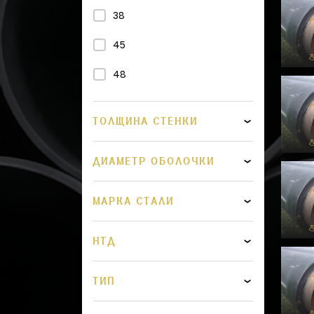
38
45
48
57
ТОЛЩИНА СТЕНКИ
76
ДИАМЕТР ОБОЛОЧКИ
108
114
МАРКА СТАЛИ
133
НТД
159
219
ТИП
273