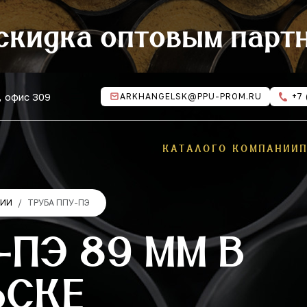
скидка оптовым парт
, офис 309
ARKHANGELSK@PPU-PROM.RU
+7 
КАТАЛОГ
О КОМПАНИИ
ЦИИ
ТРУБА ППУ-ПЭ
-ПЭ 89 ММ В
ЬСКЕ