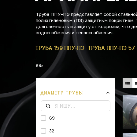
Труба ППУ-ПЭ представляет собой стальной
полиэтиленовым (ПЭ) защитным покрытием. 
долговечность и защиту от коррозии, что 
водоснабжения и теплоснабжения.
БА ППУ-ПЭ 1
ТРУБА 159 ППУ-ПЭ
ТРУБА ППУ-ПЭ 57
89
ДИАМЕТР ТРУБЫ
89
32