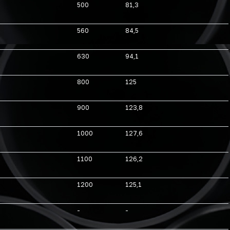
500
81,3
560
84,5
630
94,1
800
125
900
123,8
1000
127,6
1100
126,2
1200
125,1
-
-