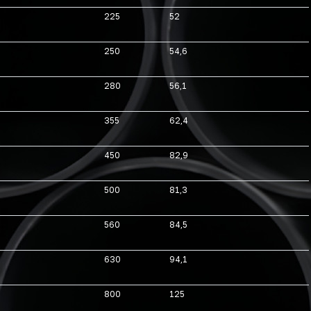
225
52
250
54,6
280
56,1
355
62,4
450
82,9
500
81,3
560
84,5
630
94,1
800
125